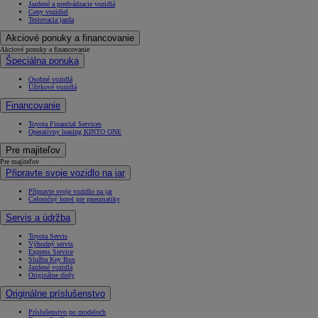
Jazdené a predvádzacie vozidlá
Ceny vozidiel
Testovacia jazda
Akciové ponuky a financovanie
Akciové ponuky a financovanie
Špeciálna ponuka
Osobné vozidlá
Úžitkové vozidlá
Financovanie
Toyota Financial Services
Operatívny leasing KINTO ONE
Pre majiteľov
Pre majiteľov
Připravte svoje vozidlo na jar
Připravte svoje vozidlo na jar
Celoročný hotel pre pneumatiky
Servis a údržba
Toyota Servis
Výhodný servis
Express Service
Služba Key Box
Jazdené vozidlá
Originálne diely
Originálne príslušenstvo
Príslušenstvo po modeloch