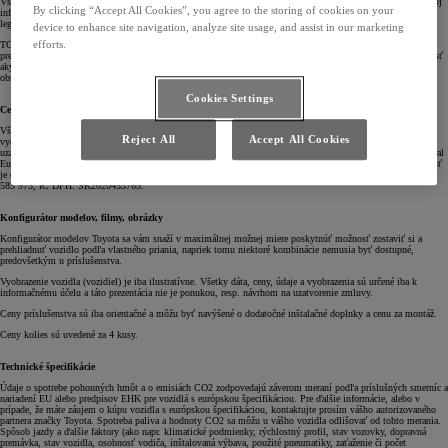
Všetky informácie na týchto stránkach slúžia iba ako orientačné. Tieto stránky nesmú byť používané ako zdroj
By clicking “Accept All Cookies”, you agree to the storing of cookies on your
informácii nahradzujúci autorizovaných predajcov a servisy TOYOTA. Informácie na týchto stránkach nie sú
legálne záväzné a nepredstavujú predajnú ponuku.
device to enhance site navigation, analyze site usage, and assist in our marketing
efforts.
TCE-SK sa vynasnaží v rámci medzí zaručiť, že informácie na týchto stránkach sú správne a aktuálne, ich
presnosť ale nie je zaručená a TCE-SK neprijíma žiadnu zodpovednosť za správnosť, celistvosť či autentickosť
akýchkoľvek informácii uvedených na týchto stránkach. Tieto stránky, všetky informácie a materiály v nich
obsiahnuté sú Vám poskytnuté také, aké sú a bez akejkoľvek záruky - vyslovenej či implikovanej.
Cookies Settings
Ceny produktov TOYOTA
Všetky uvedené cenové údaje sú iba orientačné . Ceny sú uvedené vrátane DPH 23%. Všetky dáta, údaje a
Reject All
Accept All Cookies
vyobrazenia sú určené iba k informačnému účelu a táto prezentácia nie je ponukou, resp. návrhom na
uzatvorenie zmluvy. Konkrétnu ponuku prosím konzultujte s autorizovaným partnerom Toyota. Toyota Central
Europe - Slovakia s.r.o. si vyhradzuje právo kedykoľvek zmeniť akýkoľvek detail výbavy či cenu. Spoločnosť
je evidovaná v obchodnom registri Okresného súdu Bratislava III, oddiel: Sro, vložka č. 25719/B. IČO: 31
585 973, IČ DPH: SK2020453765.
Konfigurátor modelov, filmy, obrázky
Konfigurátor modelov Toyota sa vám snaží v maximálnej možnej miere poskytnúť možnosť zostaviť si a
prehliadnuť vozidlo podľa vlastného priania, napriek tomu niektoré kombinácie nemusia byť dostupné,
predovšetkým u príslušenstva.
Vyobrazenie vozidla (vozidiel) je iba ilustratívne. Všetky dáta, ceny, údaje a vyobrazenia sú určené iba k
informačnému účelu a táto prezentácia nie je ponukou, resp. návrhom na uzatvorenie zmluvy.
Ceny príslušenstva sú iba orientačné a môžu byť navýšené o dodatočné inštalačné doplnky a cenu za montáž.
Ceny kolies sú uvedené za 4 kusy.
Technické špecifikácie
Údaje o spotrebe pohonných hmôt a o emisiách CO2 zodpovedajú záverom meraní podľa príslušných smerníc a
nariadení EU alebo predpisov EHK pre vozidlá s európskou špecifikáciou. Pre ďalšie informácie, alebo v
prípade, že máte záujem o kúpu vozidla s európskou špecifikáciou, kontaktujte prosím vášho autorizovaného
partnera značky Toyota. Spotreba paliva a hodnoty CO2 sa môžu u vášho vozidla odlišovať od tohto merania.
Spôsob jazdy a ďalšie faktory (ako napr. klimatické podmienky, rýchlostný profil, stav vozovky, dopravná
premávka, stav vozidla, osobnosť vodiča, inštalovaná výbava, použité pneumatiky, zaťaženie či počet