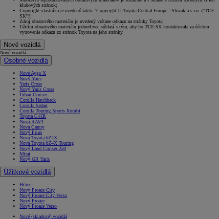
klubových stránok;
Copyright vlastníka je uvedený takto: 'Copyright © Toyota Central Europe - Slovakia s.r.o. ("TCE-
SK")';
Zdroj obrazového materiálu je uvedený vrátane odkazu na stránky Toyota;
Užitím obrazového materiálu jednotlivec súhlasí s tým, aby ho TCE-SK kontaktovala za účelom
vytrovenia odkazu zo stránok Toyota na jeho stránky.
Nové vozidlá
Nové vozidlá
Osobné vozidlá
Nové Aygo X
Nový Yaris
Yaris Cross
Nový Yaris Cross
Urban Cruiser
Corolla Hatchback
Corolla Sedan
Corolla Touring Sports Kombi
Toyota C-HR
Nová RAV4
Nová Camry
Nový Prius
Nová Toyota bZ4X
Nová Toyota bZ4X Touring
Nový Land Cruiser 250
Mirai
Nový GR Yaris
Úžitkové vozidlá
Hilux
Nový Proace City
Nový Proace City Verso
Nový Proace
Nový Proace Verso
Nové (skladové) vozidlá