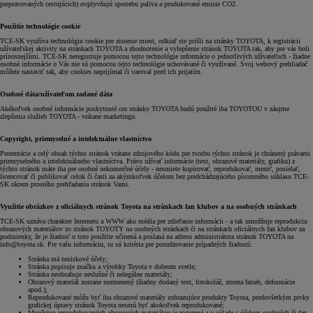
prepravovaných cestujúcich) ovplyvňujú spotrebu paliva a produkované emisie CO2.
Použitie technológie cookie
TCE-SK využíva technológiu cookie pre zistenie miest, odkiaľ ste prišli na stránky TOYOTA, k registrácii
užívateľskej aktivity na stránkach TOYOTA a zhodnotenie a vylepšenie stránok TOYOTA tak, aby pre vás boli
prínosnejšími. TCE-SK neregistruje pomocou tejto technológie informácie o jednotlivých užívateľoch - žiadne
osobné informácie o Vás nie sú pomocou tejto technológie uchovávané či využívané. Svoj webový prehliadač
môžete nastaviť tak, aby cookies neprijímal či varoval pred ich prijatím.
Osobné dáta/užívateľom zadané dáta
Akékoľvek osobné informácie poskytnuté cez stránky TOYOTA budú použité iba TOYOTOU v záujme
zlepšenia služieb TOYOTA - vrátane marketingu.
Copyright, priemyselné a intelektuálne vlastníctvo
Prezentácie a celý obsah týchto stránok vrátane zdrojového kódu pre tvorbu týchto stránok je chránený právami
priemyselného a intelektuálneho vlastníctva. Právo užívať informácie (text, obrazové materiály, grafiku) z
týchto stránok máte iba pre osobné nekomerčné účely - nesmiete kopírovať, reprodukovať, meniť, posielať,
licencovať či publikovať celok či časti za akýmkoľvek účelom bez predchádzajúceho písomného súhlasu TCE-
SK okrem prostého prehľadania stránok Vami.
Využitie obrázkov z oficiálnych stránok Toyota na stránkach fan klubov a na osobných stránkach
TCE-SK uznáva charakter Internetu a WWW ako média pre zdieľanie informácii - a tak umožňuje reprodukciu
obrazových materiálov zo stránok TOYOTY na osobných stránkach či na stránkach oficiálnych fan klubov za
podmienky, že je žiadosť o toto použitie učinená a poslaná na adresu administrátora stránok TOYOTA na
info@toyota.sk. Pre vašu informáciu, tu sú kritéria pre posudzovanie prípadných žiadostí:
Stránka má neziskové účely;
Stránka popisuje značku a výrobky Toyota v dobrom svetle;
Stránka neobsahuje neslušné či nelegálne materiály;
Obrazový materiál zostane nezmenený (žiadny dodaný text, fotokoláž, zmena farieb, deformácie
apod.);
Reprodukované môžu byť iba obrazové materiály zobrazujúce produkty Toyota, predovšetkým prvky
grafickej úpravy stránok Toyota nesmú byť akokoľvek reprodukované;
Množstvo reprodukovaných obrazových materiálov je rozumné a v súlade s účelom osobných či fan