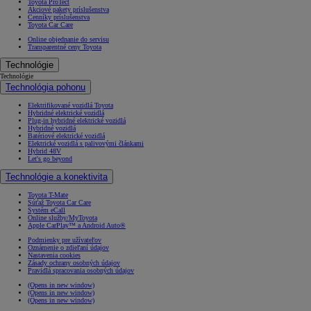
Toyota ProTect
Akciové pakety príslušenstva
Cenníky príslušenstva
Toyota Car Care
Online objednanie do servisu
Transparentné ceny Toyota
Technológie
Technológie
Technológia pohonu
Elektrifikované vozidlá Toyota
Hybridné elektrické vozidlá
Plug-in hybridné elektrické vozidlá
Hybridné vozidlá
Batériové elektrické vozidlá
Elektrické vozidlá s palivovými článkami
Hybrid 48V
Let's go beyond
Technológie a konektivita
Toyota T-Mate
Súťaž Toyota Car Care
Systém eCall
Online služby/MyToyota
Apple CarPlay™ a Android Auto®
Podmienky pre užívateľov
Oznámenie o zdieľaní údajov
Nastavenia cookies
Zásady ochrany osobných údajov
Pravidlá spracovania osobných údajov
(Opens in new window)
(Opens in new window)
(Opens in new window)