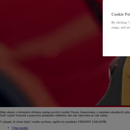
Cookie Pol
By clicking “
usage, and ass
Máte záujem o informácie ohľadom predaja nových vozidiel Toyota, financovania, o zasielanie aktuálnych info
Stačí vyplniť formulár a pracovníci predajného oddelenia vám radi odpovedia na vaše otázky.
V prípade, že chcete kúpiť vozidlo na firmu, napíšte do poznámky FIREMNÝ ZÁKAZNÍK.
Výber modelu