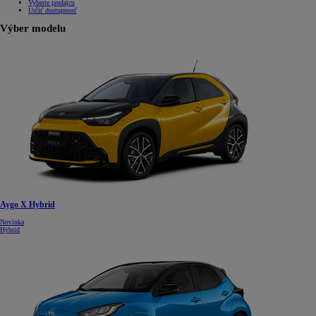
Vyberte predajcu
Určiť dostupnosť
Výber modelu
Aygo X Hybrid
Novinka
Hybrid