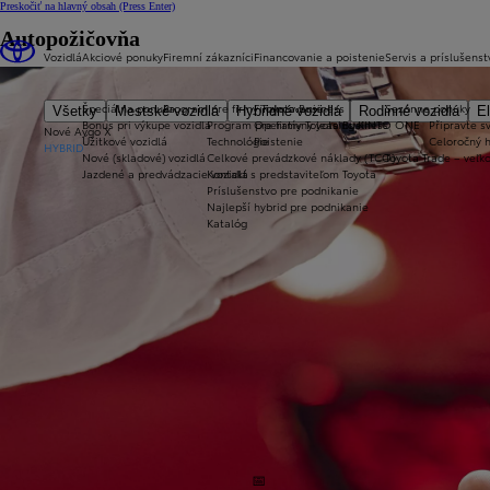
Preskočiť na hlavný obsah
(Press Enter)
Autopožičovňa
Vozidlá
Akciové ponuky
Firemní zákazníci
Financovanie a poistenie
Servis a príslušenst
Špeciálna ponuka
Program pre firmy Toyota Business
Financovanie
Sezónne ponuky
Všetky
Mestské vozidlá
Hybridné vozidlá
Rodinné vozidlá
El
Bonus pri výkupe vozidla
Program pre firmy Toyota Business
Operatívny leasing KINTO ONE
Připravte sv
Nové Aygo X
Úžitkové vozidlá
Technológie
Poistenie
Celoročný 
HYBRID
Nové (skladové) vozidlá
Celkové prevádzkové náklady (TCO)
Toyota Trade – veľ
Jazdené a predvádzacie vozidlá
Kontakt s predstaviteľom Toyota
Príslušenstvo pre podnikanie
Najlepší hybrid pre podnikanie
Katalóg