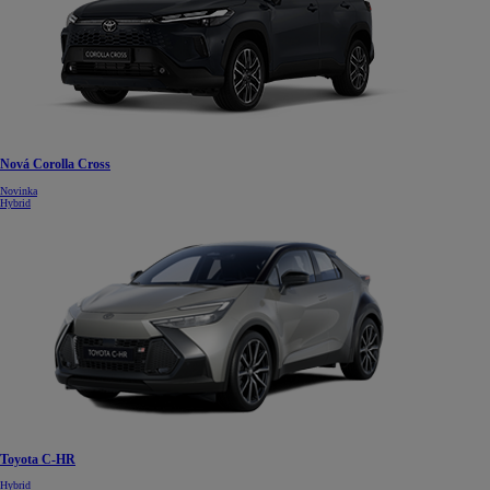
Nová Corolla Cross
Od
22 390 €
s DPH
Novinka
Hybrid
vr. zvýhodnenia
1 300 €
a bonusu za výkup
800 €
Corolla Sedan
AJ HYBRID
Toyota C-HR
Hybrid