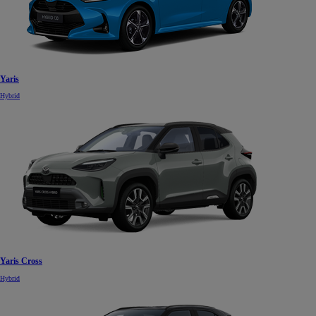
Yaris
Hybrid
Od
16 690 €
s DPH
vr. zvýhodnenia
1 000 €
a bonusu za výkup
500 €
Yaris Cross
Nový Yaris Cross
Hybrid
HYBRID