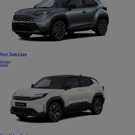
Nový Yaris Cross
Novinka
hybrid