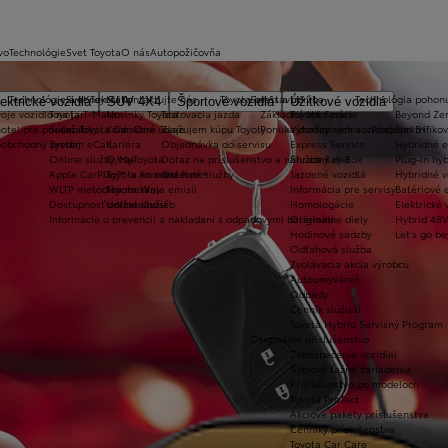
vo
Technológie
Svet Toyota
O nás
Autopožičovňa
Technológie a konektivita
Svet Toyota
Kontaktujte nás
Toyota prestavby
Servis a údržba
Technológia pohon
ektrické vozidlá
SUV 4X4
Športové vozidlá
Úžitkové vozidlá
oje vozidlo na jar
Toyota T-Mate
Novinky Toyota
Testovacia jazda
Základné informácie
Toyota Servis
Beyond Ze
hotel pre pneumatiky
Súťaž Toyota Car Care
Kontaktné údaje
Zvažujem kúpu Toyoty
Ponuka dostupných vozidiel
Výhodný servis - Program 3+
Elektrifiko
koobchodný predaj
Systém eCall
Kariéra
Objednávka do servisu
Express Service
Hybridné e
Online služby/MyToyota
O nas
Dotaz na príslušenstvo a náhradný diel
Služba Key Box
Plug-in hyb
Apple CarPlay™ a Android Auto®
Toyota vo svete
Ostatné služby
Jazdené vozidlá
Hybridné v
WLTP metodika merania emisii
Toyota Way
Informácia pre servisy
Batériové e
Dostupnosť online služieb
Udržateľnosť
Homologácie
Elektrické 
Informácie o prevencii a nakladaní s odpadovými batériami
Originálne diely
Hybrid 48V
Hodinové sadzby
Let's go b
Odťahová služba
Zvolávacia akcia výrobcu
Autoumyváreň
Odpady
Cenník služieb
Toyota Hybrid Servisný Program
Originálne príslušenstvo
Zabezpečenie vozidiel
Akciové ťažné zariadenia
Príslušenstvo po modeloch
Toyota ProTect
Akciové pakety príslušenstva
Cenníky príslušenstva
Toyota Car Care