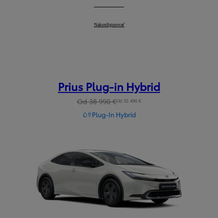
Camry
Nakonfigurovať
:
Prius Plug-in Hybrid
Od 38 990 €
Od 35 490 €
Plug-In Hybrid