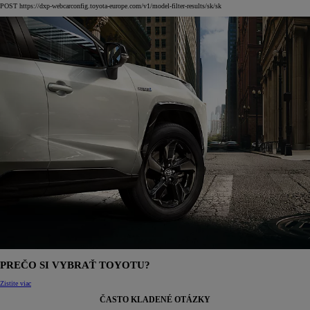
POST https://dxp-webcarconfig.toyota-europe.com/v1/model-filter-results/sk/sk
PREČO SI VYBRAŤ TOYOTU?
Zistite viac
ČASTO KLADENÉ OTÁZKY