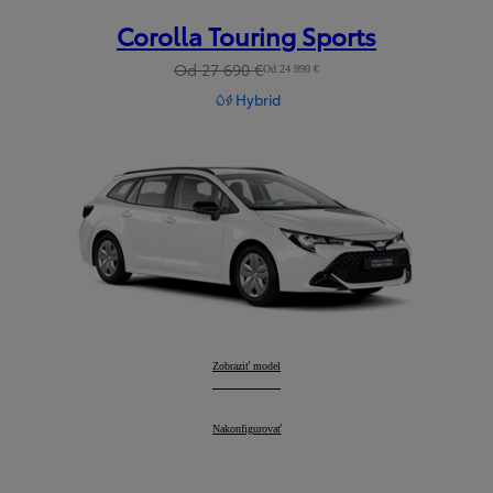
Corolla Touring Sports
Od 27 690 €
Od 24 990 €
Hybrid
Corolla Touring Sports
Zobraziť model
:
Corolla Touring Sports
Nakonfigurovať
: