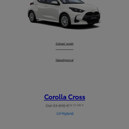
Yaris
Zobraziť model
:
Yaris
Nakonfigurovať
:
Corolla Cross
Od 33 890 €
Od 32 690 €
Hybrid