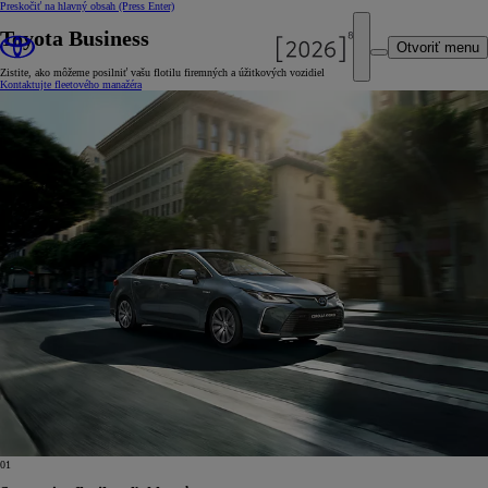
Preskočiť na hlavný obsah
(Press Enter)
Toyota Business
Otvoriť menu
Zistite, ako môžeme posilniť vašu flotilu firemných a úžitkových vozidiel
Kontaktujte fleetového manažéra
01