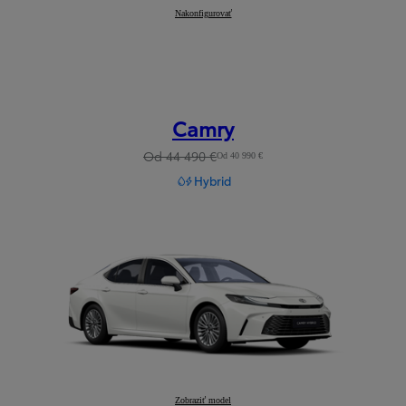
RAV4
Nakonfigurovať
:
Camry
Od 44 490 €
Od 40 990 €
Hybrid
Camry
Zobraziť model
: