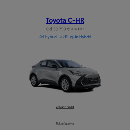
Toyota C-HR
Od 30 790 €
Od 26 490 €
Hybrid
Plug-In Hybrid
Toyota C-HR
Zobraziť model
:
Toyota C-HR
Nakonfigurovať
: