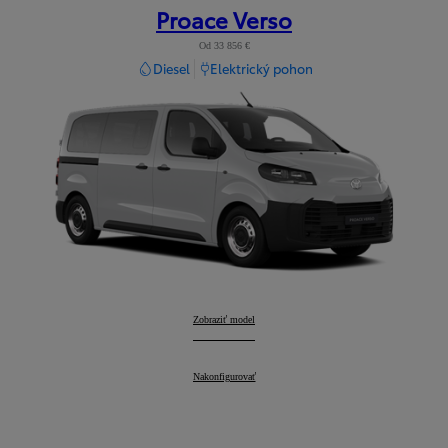
Proace Verso
Od 33 856 €
Diesel
Elektrický pohon
Proace Verso
Zobraziť model
:
Proace Verso
Nakonfigurovať
: