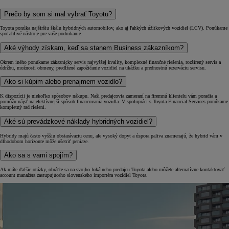
Prečo by som si mal vybrať Toyotu?
Toyota ponúka najširšiu škálu hybridných automobilov, ako aj ľahkých úžitkových vozidiel (LCV). Ponúkame
spoľahlivé nástroje pre vaše podnikanie.
Aké výhody získam, keď sa stanem Business zákazníkom?
Okrem iného ponúkame zákaznícky servis najvyššej kvality, komplexné finančné riešenia, rozšírený servis a
údržbu, možnosti obmeny, predĺžené zapožičanie vozidiel na ukážku a prednostnú rezerváciu servisu.
Ako si kúpim alebo prenajmem vozidlo?
K dispozícii je niekoľko spôsobov nákupu. Naši predajcovia zameraní na firemnú klientelu vám poradia a
pomôžu nájsť najefektívnejší spôsob financovania vozidla. V spolupráci s Toyota Financial Services ponúkame
kompletný rad riešení.
Aké sú prevádzkové náklady hybridných vozidiel?
Hybridy majú často vyššiu obstarávaciu cenu, ale vysoký dopyt a úspora paliva znamenajú, že hybrid vám v
dlhodobom horizonte môže ušetriť peniaze.
Ako sa s vami spojím?
Ak máte ďalšie otázky, obráťte sa na svojho lokálneho predajcu Toyota alebo môžete alternatívne kontaktovať
account manažéra zastupujúceho slovenského importéra vozidiel Toyota.