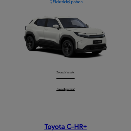
Elektrický pohon
Urban Cruiser
Zobraziť model
:
Urban Cruiser
Nakonfigurovať
:
Toyota C-HR+