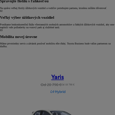
Spravujte flotilu s ľahkosťou
Na správu veľkej flotily úžitkových vozidiel a vodičov potrebujete partnera, ktorému môžete dôverovať.
02
Veľký výber úžitkových vozidiel
Ponúkame bezkonkurenčnú škálu všestranných osobných automobilov a ľahkých úžitkových vozidiel, aby sme
naplnili vaše požiadavky na vozový park aj služobné autá.
03
Mobilita novej úrovne
Máme prvotriedny servis a záväzok posúvať mobilitu ešte ďalej. Toyota Business bude vašim partnerom na
diaľku.
Yaris
Od 20 790 €
Od 18 790 €
Hybrid