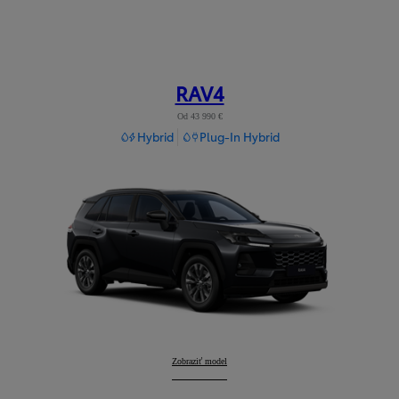
RAV4
Od 43 990 €
Hybrid
Plug-In Hybrid
RAV4
Zobraziť model
: