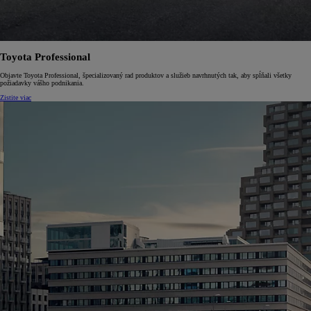
Toyota Professional
Objavte Toyota Professional, špecializovaný rad produktov a služieb navrhnutých tak, aby spĺňali všetky
požiadavky vášho podnikania.
Zistite viac