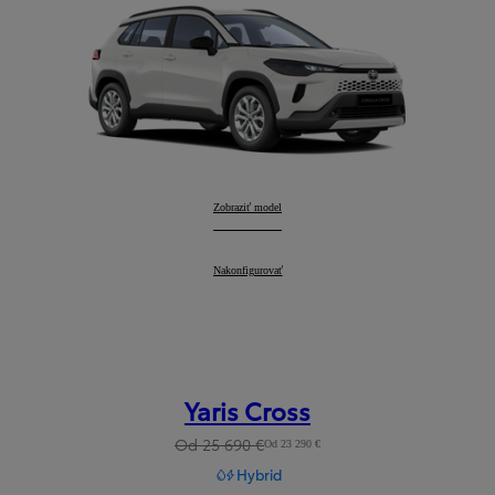
Corolla Cross
Zobraziť model
:
Corolla Cross
Nakonfigurovať
:
Yaris Cross
Od 25 690 €
Od 23 290 €
Hybrid