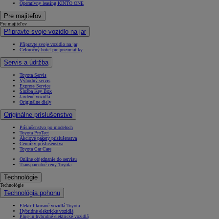
Operatívny leasing KINTO ONE
Pre majiteľov
Pre majiteľov
Připravte svoje vozidlo na jar
Připravte svoje vozidlo na jar
Celoročný hotel pre pneumatiky
Servis a údržba
Toyota Servis
Výhodný servis
Express Service
Služba Key Box
Jazdené vozidlá
Originálne diely
Originálne príslušenstvo
Príslušenstvo po modeloch
Toyota ProTect
Akciové pakety príslušenstva
Cenníky príslušenstva
Toyota Car Care
Online objednanie do servisu
Transparentné ceny Toyota
Technológie
Technológie
Technológia pohonu
Elektrifikované vozidlá Toyota
Hybridné elektrické vozidlá
Plug-in hybridné elektrické vozidlá