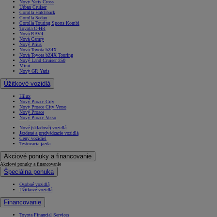
Nový Yaris Cross
Urban Cruiser
Corolla Hatchback
Corolla Sedan
Corolla Touring Sports Kombi
Toyota C-HR
Nová RAV4
Nová Camry
Nový Prius
Nová Toyota bZ4X
Nová Toyota bZ4X Touring
Nový Land Cruiser 250
Mirai
Nový GR Yaris
Úžitkové vozidlá
Hilux
Nový Proace City
Nový Proace City Verso
Nový Proace
Nový Proace Verso
Nové (skladové) vozidlá
Jazdené a predvádzacie vozidlá
Ceny vozidiel
Testovacia jazda
Akciové ponuky a financovanie
Akciové ponuky a financovanie
Špeciálna ponuka
Osobné vozidlá
Úžitkové vozidlá
Financovanie
Toyota Financial Services