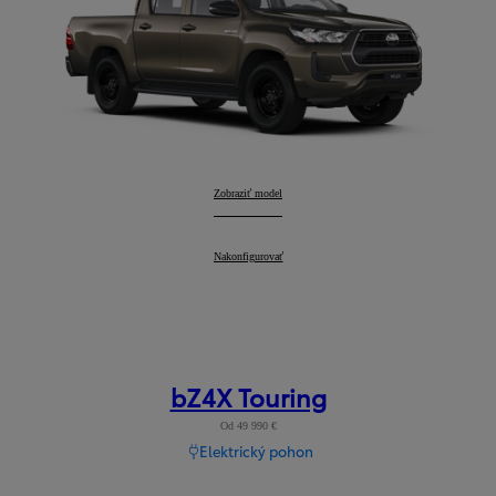
Hilux
Zobraziť model
:
Hilux
Nakonfigurovať
:
bZ4X Touring
Od 49 990 €
Elektrický pohon