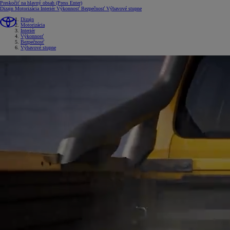
Preskočiť na hlavný obsah
(Press Enter)
Dizajn
Motorizácia
Interiér
Výkonnosť
Bezpečnosť
Výbavové stupne
Dizajn
Motorizácia
Interiér
Výkonnosť
Bezpečnosť
Výbavové stupne