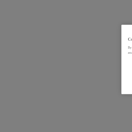
Co
By 
ana