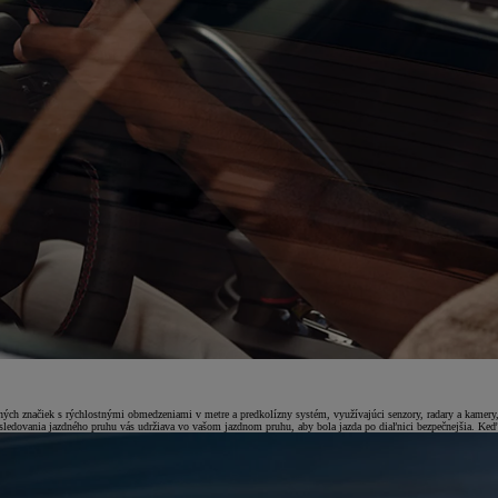
ných značiek s rýchlostnými obmedzeniami v metre a predkolízny systém, využívajúci senzory, radary a kamery, 
nt sledovania jazdného pruhu vás udržiava vo vašom jazdnom pruhu, aby bola jazda po diaľnici bezpečnejšia. Keď 