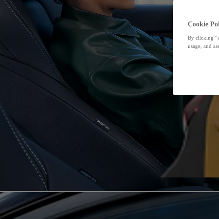
Cookie Pol
By clicking “
usage, and ass