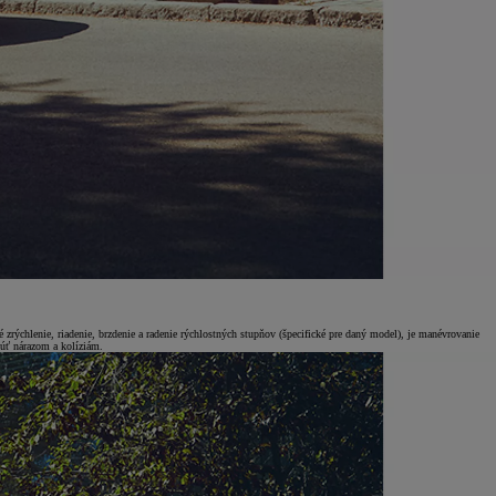
ýchlenie, riadenie, brzdenie a radenie rýchlostných stupňov (špecifické pre daný model), je manévrovanie
núť nárazom a kolíziám.