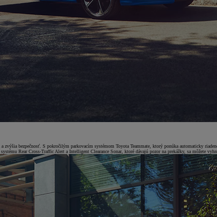
a a zvýšia bezpečnosť. S pokročilým parkovacím systémom Toyota Teammate, ktorý ponúka automaticky riadené zr
ystému Rear Cross-Traffic Alert a Intelligent Clearance Sonar, ktoré dávajú pozor na prekážky, sa môžete vyh