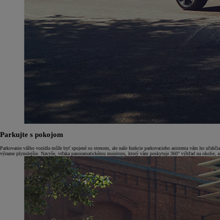
Od
22 390 €
s DPH
vr. zvýhodnenia
1 300 €
a bonusu za výkup
800 €
Corolla Sedan
Parkujte s pokojom
AJ HYBRID
Parkovanie vášho vozidla môže byť spojené so stresom, ale naše funkcie parkovacieho asistenta vám ho uľahči
výrazne plynulejšie. Navyše, vďaka panoramatickému monitoru, ktorý vám poskytuje 360° výhľad na okolie, a s