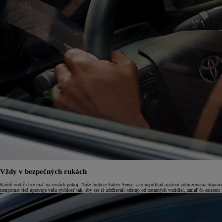
Od
16 690 €
s DPH
vr. zvýhodnenia
1 000 €
Vždy v bezpečných rukách
a bonusu za výkup
500 €
Každý vodič chce mať na cestách pokoj. Naše funkcie Safety Sense, ako napríklad asistent zobrazovania doprav
tempomat tiež upravuje vašu rýchlosť tak, aby ste si udržiavali odstup od ostatných vozidiel, zatiaľ čo asiste
Nový Yaris Cross
HYBRID