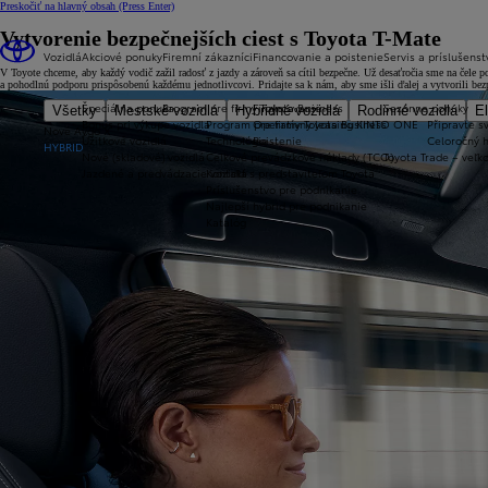
Preskočiť na hlavný obsah
(Press Enter)
Vytvorenie bezpečnejších ciest s Toyota T-Mate
Vozidlá
Akciové ponuky
Firemní zákazníci
Financovanie a poistenie
Servis a príslušenst
V Toyote chceme, aby každý vodič zažil radosť z jazdy a zároveň sa cítil bezpečne. Už desaťročia sme na čel
a pohodlnú podporu prispôsobenú každému jednotlivcovi. Pridajte sa k nám, aby sme išli ďalej a vytvorili bez
Špeciálna ponuka
Program pre firmy Toyota Business
Financovanie
Sezónne ponuky
Všetky
Mestské vozidlá
Hybridné vozidlá
Rodinné vozidlá
El
Bonus pri výkupe vozidla
Program pre firmy Toyota Business
Operatívny leasing KINTO ONE
Připravte sv
Nové Aygo X
Úžitkové vozidlá
Technológie
Poistenie
Celoročný 
HYBRID
Nové (skladové) vozidlá
Celkové prevádzkové náklady (TCO)
Toyota Trade – veľ
Jazdené a predvádzacie vozidlá
Kontakt s predstaviteľom Toyota
Príslušenstvo pre podnikanie
Najlepší hybrid pre podnikanie
Katalóg