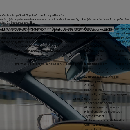
vo
Technológie
Svet Toyota
O nás
Autopožičovňa
e pokrokových bezpečnostných a automatizovaných jazdných technológií, ktorých poslaním je znižovať počet obe
pečnejšiu budúcnosť mobility.
Technológie a konektivita
Svet Toyota
Kontaktujte nás
Toyota prestavby
Servis a údržba
Technológia pohon
ektrické vozidlá
SUV 4X4
Športové vozidlá
Úžitkové vozidlá
oje vozidlo na jar
Toyota T-Mate
Novinky Toyota
Testovacia jazda
Základné informácie
Toyota Servis
Beyond Ze
hotel pre pneumatiky
Súťaž Toyota Car Care
Kontaktné údaje
Zvažujem kúpu Toyoty
Ponuka dostupných vozidiel
Výhodný servis - Program 3+
Elektrifiko
koobchodný predaj
Systém eCall
Kariéra
Objednávka do servisu
Express Service
Hybridné e
Online služby/MyToyota
O nas
Dotaz na príslušenstvo a náhradný diel
Služba Key Box
Plug-in hyb
Apple CarPlay™ a Android Auto®
Toyota vo svete
Ostatné služby
Jazdené vozidlá
Hybridné v
WLTP metodika merania emisii
Toyota Way
Informácia pre servisy
Batériové e
Dostupnosť online služieb
Udržateľnosť
Homologácie
Elektrické 
Informácie o prevencii a nakladaní s odpadovými batériami
Originálne diely
Hybrid 48V
Hodinové sadzby
Let's go b
Odťahová služba
Zvolávacia akcia výrobcu
Autoumyváreň
Odpady
Cenník služieb
Toyota Hybrid Servisný Program
Originálne príslušenstvo
Zabezpečenie vozidiel
Akciové ťažné zariadenia
Príslušenstvo po modeloch
Toyota ProTect
Akciové pakety príslušenstva
Cenníky príslušenstva
Toyota Car Care