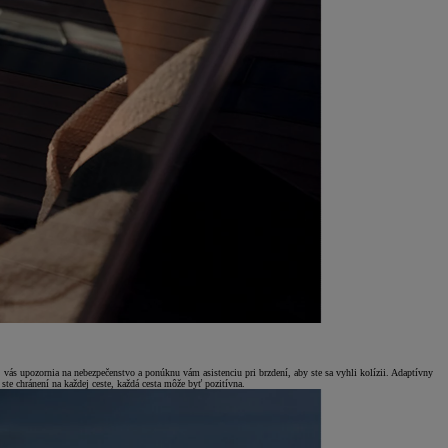
vás upozornia na nebezpečenstvo a ponúknu vám asistenciu pri brzdení, aby ste sa vyhli kolízii. Adaptívny
ste chránení na každej ceste, každá cesta môže byť pozitívna.