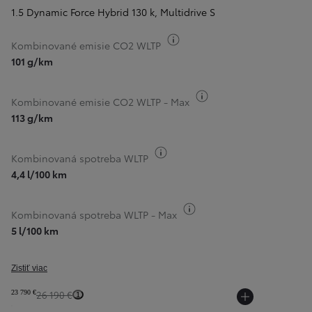
1.5 Dynamic Force Hybrid 130 k
,
Multidrive S
Informácie k spotrebe paliv
Kombinované emisie CO2 WLTP
101 g/km
Informácie k spotrebe
Kombinované emisie CO2 WLTP - Max
113 g/km
Informácie k spotrebe paliva
Kombinovaná spotreba WLTP
4,4 l/100 km
Informácie k spotrebe pa
Kombinovaná spotreba WLTP - Max
5 l/100 km
Zistiť viac
23 790 €
26 190 €
1