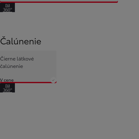
na
360°
pohľad
Čalúnenie
Čierne látkové
čalúnenie
V cene
Prejsť
na
360°
pohľad