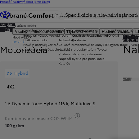
Preskočiť na hlavný obsah
(Press Enter)
Vybrané
Comfort
Špecifikácie a hlavné vlastnosti
Vozidlá
Akciové ponuky
Firemní zákazníci
Financovanie a poistenie
Servis a príslušenst
Prejsť na
navigáciu
Späť na stránku modelu
na
Špeciálna ponuka
Program pre firmy Toyota Business
Financovanie
Sezónne ponuky
Všetky
Mestské vozidlá
Hybridné vozidlá
Rodinné vozidlá
El
stránke
Späť na
Bonus pri výkupe vozidla
Program pre firmy Toyota Business
Operatívny leasing KINTO ONE
Připravte sv
Nové Aygo X
konfigurác
Úžitkové vozidlá
Technológie
Poistenie
Celoročný 
HYBRID
Nak
Nové (skladové) vozidlá
Celkové prevádzkové náklady (TCO)
Toyota Trade – veľ
Motorizácia
Jazdené a predvádzacie vozidlá
Kontakt s predstaviteľom Toyota
Príslušenstvo pre podnikanie
Najlepší hybrid pre podnikanie
Katalóg
Hybrid
4X2
1.5 Dynamic Force Hybrid 116 k
,
Multidrive S
Informácie k spotrebe paliv
Kombinované emisie CO2 WLTP
100 g/km