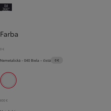
Prejsť
na
360°
pohľad
Farba
0 €
Nemetalická
-
040 Biela – čistá
0 €
Od
16 690 €
s DPH
vr. zvýhodnenia
1 000 €
040 Biela – čistá
a bonusu za výkup
500 €
Nový Yaris Cross
600 €
HYBRID