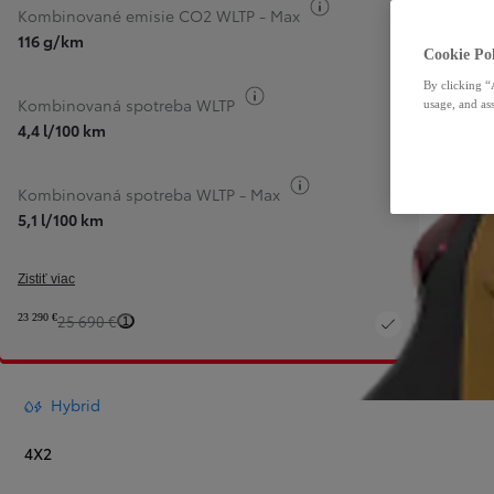
Informácie k spotrebe
Kombinované emisie CO2 WLTP - Max
116 g/km
Cookie Pol
By clicking “
Informácie k spotrebe paliva
Kombinovaná spotreba WLTP
usage, and ass
4,4 l/100 km
Informácie k spotrebe pa
Kombinovaná spotreba WLTP - Max
5,1 l/100 km
Zistiť viac
23 290 €
25 690 €
1
Hybrid
4X2