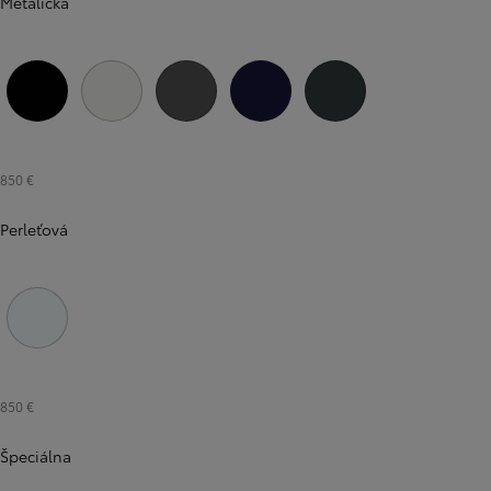
Metalická
209 Čierna – nočná obloha
1L0 Strieborná – metalická
1G3 Sivá – popolavá
8Y8 Modrá – borievka
6X7 Zelená – opálová
850 €
Perleťová
089 Biela – perleťová
850 €
Špeciálna