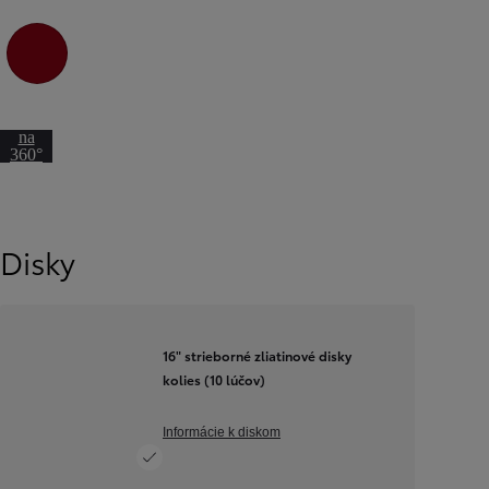
3U5 Červená – karmínová
Prejsť
na
360°
pohľad
Disky
16" strieborné zliatinové disky
kolies (10 lúčov)
Informácie k diskom
Prejsť