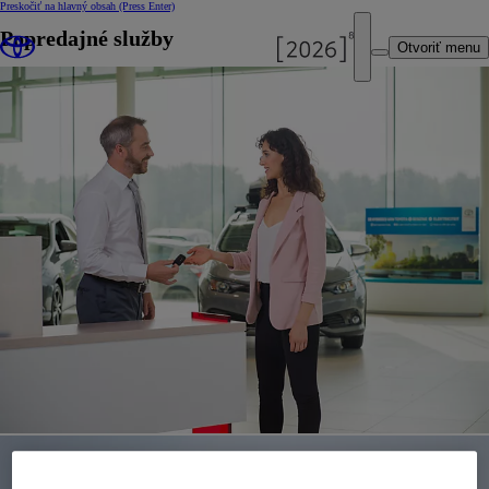
Preskočiť na hlavný obsah
(Press Enter)
Popredajné služby
Otvoriť menu