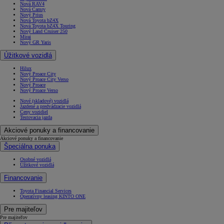
Nová RAV4
Nová Camry
Nový Prius
Nová Toyota bZ4X
Nová Toyota bZ4X Touring
Nový Land Cruiser 250
Mirai
Nový GR Yaris
Úžitkové vozidlá
Hilux
Nový Proace City
Nový Proace City Verso
Nový Proace
Nový Proace Verso
Nové (skladové) vozidlá
Jazdené a predvádzacie vozidlá
Ceny vozidiel
Testovacia jazda
Akciové ponuky a financovanie
Akciové ponuky a financovanie
Špeciálna ponuka
Osobné vozidlá
Úžitkové vozidlá
Financovanie
Toyota Financial Services
Operatívny leasing KINTO ONE
Pre majiteľov
Pre majiteľov