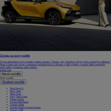
Záruka na nové vozidlo
Toyota zabezpečuje svoje produkty nielen slovami. Chceme, aby vlastníctvo Toyoty bolo osobitným zážitkom.
Teraz si tento cieľ spojte s povestnou spoľahlivosťou a dôverou v naše výrobky a potom ľahko pochopíte,
prečo našim výrobkom toľko veríme.
Zistite viac
Nové vozidlá
Nové vozidlá
Osobné vozidlá
Nové Aygo X
Nový Yaris
Yaris Cross
Nový Yaris Cross
Urban Cruiser
Corolla Hatchback
Corolla Sedan
Corolla Touring Sports Kombi
Toyota C-HR