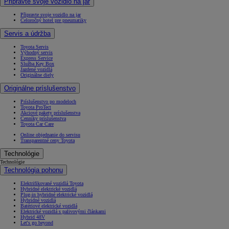
Připravte svoje vozidlo na jar
Připravte svoje vozidlo na jar
Celoročný hotel pre pneumatiky
Servis a údržba
Toyota Servis
Výhodný servis
Express Service
Služba Key Box
Jazdené vozidlá
Originálne diely
Originálne príslušenstvo
Príslušenstvo po modeloch
Toyota ProTect
Akciové pakety príslušenstva
Cenníky príslušenstva
Toyota Car Care
Online objednanie do servisu
Transparentné ceny Toyota
Technológie
Technológie
Technológia pohonu
Elektrifikované vozidlá Toyota
Hybridné elektrické vozidlá
Plug-in hybridné elektrické vozidlá
Hybridné vozidlá
Batériové elektrické vozidlá
Elektrické vozidlá s palivovými článkami
Hybrid 48V
Let's go beyond