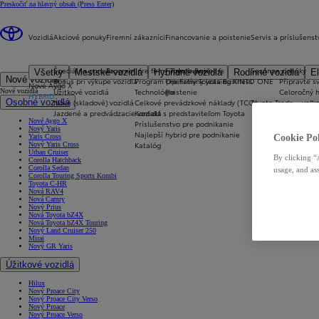
Preskočiť na hlavný obsah
(Press Enter)
Vozidlá
Akciové ponuky
Firemní zákazníci
Financovanie a poistenie
Servis a príslušenst
Špeciálna ponuka
Program pre firmy Toyota Business
Financovanie
Sezónne ponuky
Všetky
Mestské vozidlá
Hybridné vozidlá
Rodinné vozidlá
El
Nové vozidlá
Bonus pri výkupe vozidla
Program pre firmy Toyota Business
Operatívny leasing KINTO ONE
Připravte sv
Nové Aygo X
Úžitkové vozidlá
Technológie
Poistenie
Celoročný 
Nové vozidlá
HYBRID
Osobné vozidlá
Nové (skladové) vozidlá
Celkové prevádzkové náklady (TCO)
Toyota Trade – veľ
Jazdené a predvádzacie vozidlá
Kontakt s predstaviteľom Toyota
Nové Aygo X
Príslušenstvo pre podnikanie
Nový Yaris
Najlepší hybrid pre podnikanie
Cookie Pol
Yaris Cross
Katalóg
Nový Yaris Cross
Urban Cruiser
By clicking “
Corolla Hatchback
Corolla Sedan
usage, and ass
Corolla Touring Sports Kombi
Toyota C-HR
Nová RAV4
Nová Camry
Nový Prius
Nová Toyota bZ4X
Nová Toyota bZ4X Touring
Nový Land Cruiser 250
Mirai
Nový GR Yaris
Úžitkové vozidlá
Hilux
Nový Proace City
Nový Proace City Verso
Nový Proace
Nový Proace Verso