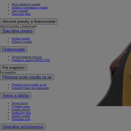
Nové (skladové) vozidlá
Jazdené a predvádzacie vozidlá
Ceny vozidiel
Testovacia jazda
Akciové ponuky a financovanie
Akciové ponuky a financovanie
Špeciálna ponuka
Osobné vozidlá
Úžitkové vozidlá
Financovanie
Toyota Financial Services
Operatívny leasing KINTO ONE
Pre majiteľov
Pre majiteľov
Připravte svoje vozidlo na jar
Připravte svoje vozidlo na jar
Celoročný hotel pre pneumatiky
Servis a údržba
Toyota Servis
Výhodný servis
Express Service
Služba Key Box
Jazdené vozidlá
Originálne diely
Originálne príslušenstvo