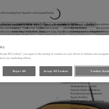
vo
Technológie
Svet Toyota
O nás
Autopožičovňa
Technológie a konektivita
Svet Toyota
Kontaktujte nás
Toyota prestavby
Servis a údržba
Technológia pohon
ektrické vozidlá
SUV 4X4
Športové vozidlá
Úžitkové vozidlá
oje vozidlo na jar
Toyota T-Mate
Novinky Toyota
Testovacia jazda
Základné informácie
Toyota Servis
Beyond Ze
hotel pre pneumatiky
Súťaž Toyota Car Care
Kontaktné údaje
Zvažujem kúpu Toyoty
Ponuka dostupných vozidiel
Výhodný servis - Program 3+
Elektrifiko
koobchodný predaj
Systém eCall
Kariéra
Objednávka do servisu
Express Service
Hybridné e
Online služby/MyToyota
O nas
Dotaz na príslušenstvo a náhradný diel
Služba Key Box
Plug-in hyb
Apple CarPlay™ a Android Auto®
Toyota vo svete
Ostatné služby
Jazdené vozidlá
Hybridné v
WLTP metodika merania emisii
Toyota Way
Informácia pre servisy
Batériové e
icy
Dostupnosť online služieb
Udržateľnosť
Homologácie
Elektrické 
Informácie o prevencii a nakladaní s odpadovými batériami
Originálne diely
Hybrid 48V
Accept All Cookies”, you agree to the storing of cookies on your device to enhance site navigation
Hodinové sadzby
Let's go b
ist in our marketing efforts.
Odťahová služba
Zvolávacia akcia výrobcu
Autoumyváreň
Reject All
Accept All Cookies
Cookies Setti
Odpady
Cenník služieb
Toyota Hybrid Servisný Program
Originálne príslušenstvo
Zabezpečenie vozidiel
Akciové ťažné zariadenia
Príslušenstvo po modeloch
Toyota ProTect
Akciové pakety príslušenstva
Cenníky príslušenstva
Toyota Car Care