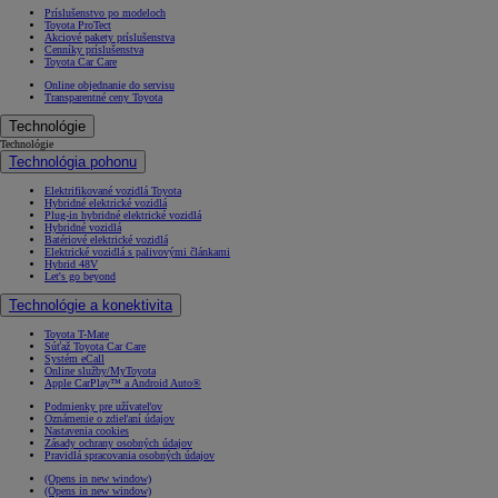
Príslušenstvo po modeloch
Toyota ProTect
Akciové pakety príslušenstva
Cenníky príslušenstva
Toyota Car Care
Online objednanie do servisu
Transparentné ceny Toyota
Technológie
Technológie
Technológia pohonu
Elektrifikované vozidlá Toyota
Hybridné elektrické vozidlá
Plug-in hybridné elektrické vozidlá
Hybridné vozidlá
Batériové elektrické vozidlá
Elektrické vozidlá s palivovými článkami
Hybrid 48V
Let's go beyond
Technológie a konektivita
Toyota T-Mate
Súťaž Toyota Car Care
Systém eCall
Online služby/MyToyota
Apple CarPlay™ a Android Auto®
Podmienky pre užívateľov
Oznámenie o zdieľaní údajov
Nastavenia cookies
Zásady ochrany osobných údajov
Pravidlá spracovania osobných údajov
(Opens in new window)
(Opens in new window)